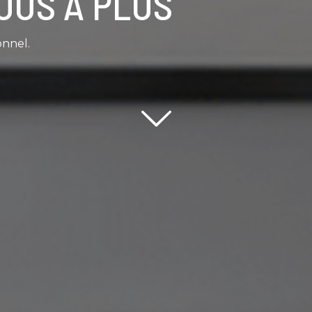
OUS À PLUS
onnel.
Scroll down