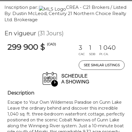
Inscription par:
CREA - C21 Brokers / Listed
By: Dustin McLeod, Century 21 Northern Choice Realty
Ltd. Brokerage
En vigueur
(31 Jours)
(CAD)
299 900 $
3
1
1 040
CAC
SDB
PI. CA.
SEE SIMILAR LISTINGS
Description
Escape to Your Own Wilderness Paradise on Gunn Lake
Leave the ordinary behind and discover this incredible
1,040 sq. ft. three-bedroom waterfront cottage, perfectly
positioned on the scenic Cobalt Narrows of Gunn Lake
along the Winnipeg River system. Just a 10-minute boat
ride south of Minaki, this remarkable 9.32 acre property