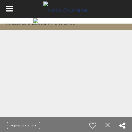
Pcl 5059 Gunn Lake Minaki, ON P0X 1J0
Agent de contact