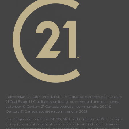
page
page
page
page
Indépendant et autonome. MD/MC marques de commerce de Century
21 Real Estate LLC utilisées sous licence ou en vertu d’une sous-licence
autorisée. © Century 21 Canada, société en commandite, 2021 ©
Century 21 Canada, société en commandite, 2021
Les marques de commerce MLS®, Multiple Listing Service® et les logos
qui s’y rapportent désignent les services professionnels fournis par des
courtiers et agents immobiliers membres de
l’ACI
pour traiter l’achat,