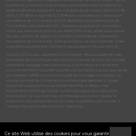
la vente et la location à bail de biens immobiliers dans le cadre d’un
système de vente coopératif. Les marques de commerce REALTOR®,
REALTORS® et le logo REALTOR® sont contrôlés par
l’Association
canadienne de l’immeuble (ACI)
et désignent les professionnels de
l’immobilier membres de l’ACI. Utilisation sous licence. Le contenu
relatif aux inscriptions fourni par REALTOR.ca est utilisé sous licence
par des courtiers et agents immobiliers membres de
l’Association
canadienne de l’immeuble
. Cette promotion ne vise à solliciter ni des
propriétés actuellement inscrites ni des acheteurs liés par contrat.
Century 21 Canada, société en commandite, offre actuellement des
possibilités de franchisage dans certains marchés de choix au Canada.
Le présent message n’est transmis qu’à titre informatif et ne doit
aucunement être interprété comme une invitation à quiconque serait
actuellement affilié à une autre société de courtage immobilier. Ce
courriel contient de l’information confidentielle destinée à l’usage
exclusif de la personne ou de l’entité identifiée ci-dessus. Il est
strictement interdit de l’utiliser ou d’en divulguer le contenu sans
autorisation. Si vous avez reçu ce message par erreur, veuillez le
supprimer immédiatement et en aviser l’expéditeur par courriel, à
l’adresse figurant ci-dessus ou par téléphone.
© 2026 MoxiWorks
Ce site Web utilise des cookies pour vous garantir