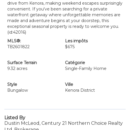
drive from Kenora, making weekend escapes surprisingly
convenient. If you've been searching for a private
waterfront getaway where unforgettable memories are
made and adventure begins at your doorstep, this
exceptional seasonal property is ready to welcome you.
(id:42016)
MLS®:
Les impôts
TB2601822
$675
Surface Terrain
Catégorie
9.32 acres
Single-Family Home
Style
Ville
Bungalow
Kenora District
Listed By
Dustin McLeod, Century 21 Northern Choice Realty
Ltd. Brokerage