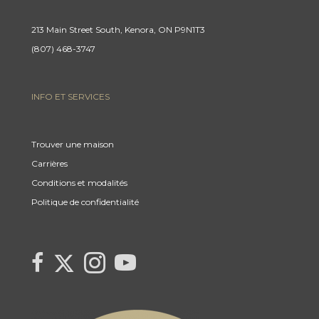
213 Main Street South, Kenora, ON P9N1T3
(807) 468-3747
INFO ET SERVICES
Trouver une maison
Carrières
Conditions et modalités
Politique de confidentialité
Link
link
Link
link
to
to
to
to
Century
Century
Century
Century
21
21
21
21
Canada's
Canada's
Canada's
Canada's
Twitter
facebook
Instagram
YouTube