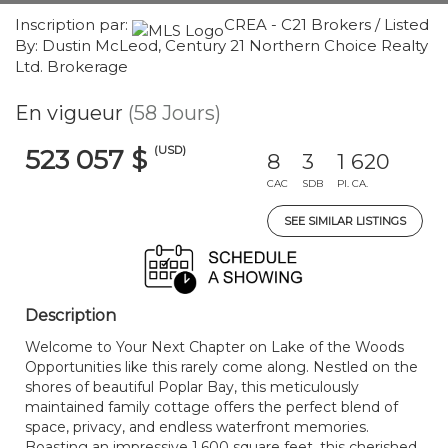
Inscription par:
CREA - C21 Brokers / Listed
By: Dustin McLeod, Century 21 Northern Choice Realty
Ltd. Brokerage
En vigueur
(58 Jours)
(USD)
523 057 $
8
3
1 620
CAC
SDB
PI. CA.
SEE SIMILAR LISTINGS
Description
Welcome to Your Next Chapter on Lake of the Woods
Opportunities like this rarely come along. Nestled on the
shores of beautiful Poplar Bay, this meticulously
maintained family cottage offers the perfect blend of
space, privacy, and endless waterfront memories.
Boasting an impressive 1,600 square feet, this cherished