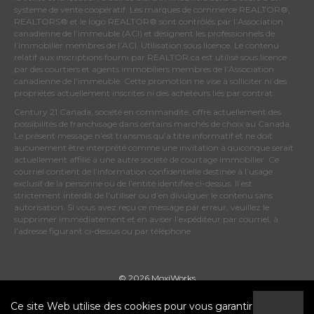
système de vente coopératif. Les marques de commerce REALTOR®,
REALTORS® et le logo REALTOR® sont contrôlés par
l’Association
canadienne de l’immeuble (ACI)
et désignent les professionnels de
l’immobilier membres de l’ACI. Utilisation sous licence. Le contenu
relatif aux inscriptions fourni par REALTOR.ca est utilisé sous licence
par des courtiers et agents immobiliers membres de
l’Association
canadienne de l’immeuble
. Cette promotion ne vise à solliciter ni des
propriétés actuellement inscrites ni des acheteurs liés par contrat.
Century 21 Canada, société en commandite, offre actuellement des
possibilités de franchisage dans certains marchés de choix au Canada.
Le présent message n’est transmis qu’à titre informatif et ne doit
aucunement être interprété comme une invitation à quiconque serait
actuellement affilié à une autre société de courtage immobilier. Ce
courriel contient de l’information confidentielle destinée à l’usage
exclusif de la personne ou de l’entité identifiée ci-dessus. Il est
strictement interdit de l’utiliser ou d’en divulguer le contenu sans
autorisation. Si vous avez reçu ce message par erreur, veuillez le
supprimer immédiatement et en aviser l’expéditeur par courriel, à
l’adresse figurant ci-dessus ou par téléphone.
© 2026 MoxiWorks
Ce site Web utilise des cookies pour vous garantir