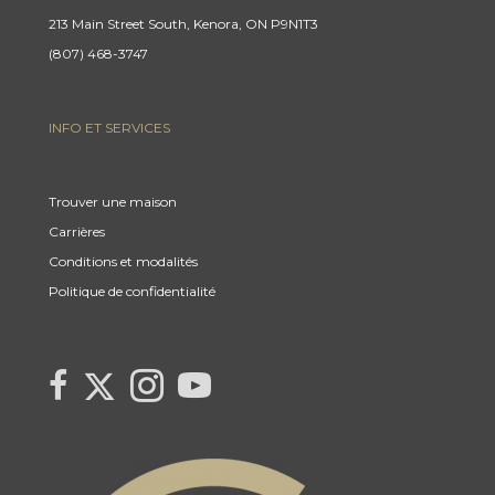
213 Main Street South, Kenora, ON P9N1T3
(807) 468-3747
INFO ET SERVICES
Trouver une maison
Carrières
Conditions et modalités
Politique de confidentialité
Link
link
Link
link
to
to
to
to
Century
Century
Century
Century
21
21
21
21
Canada's
Canada's
Canada's
Canada's
Twitter
facebook
Instagram
YouTube
page
page
page
page