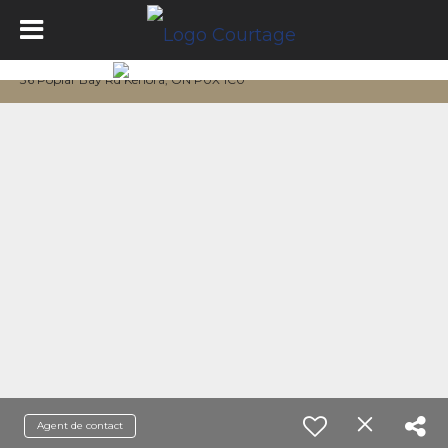
36 Poplar Bay Rd Kenora, ON P0X 1C0
Agent de contact